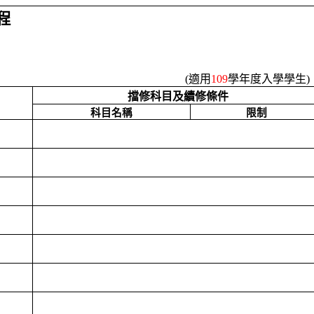
程
(
適用
109
學年度入學學生
)
擋修科目及續修條件
科目名稱
限制