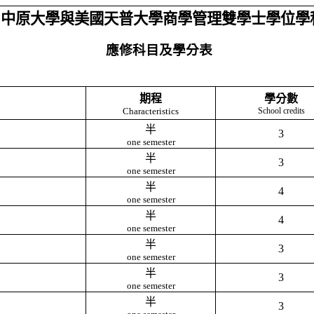
中原大學與美國天普大學商學管理雙學士學位學
應修科目及學分表
期程
學分數
Characteristics
School credits
半
3
one semester
半
3
one semester
半
4
one semester
半
4
one semester
半
3
one semester
半
3
one semester
半
3