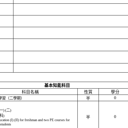
基本知能科目
科目名稱
性質
學分
0
學習（二學期）
半
一
) (
二
)
科
)
0
半
cation (I) (II) for freshman and two PE courses for
students