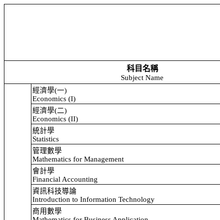
科目名稱
Subject Name
經濟學
(
一
)
Economics (I)
經濟學
(
二
)
Economics (II)
統計學
Statistics
管理數學
Mathematics for Management
會計學
Financial Accounting
資訊科技導論
Introduction to Information Technology
商用數學
Mathematics for Business Application