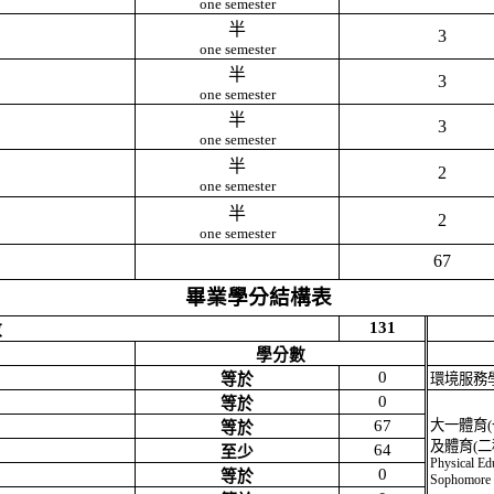
one semester
半
3
one semester
半
3
one semester
半
3
one semester
半
2
one semester
半
2
one semester
67
畢業學分結構表
131
數
學分數
0
等於
環境服務
0
等於
67
大一體育
(
等於
及體育
(
二
64
至少
Physical Edu
0
等於
Sophomore 