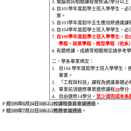
3.
電腦資訊相關課程需修滿
2
學分以上
4.
自
101
學年度起學士班入學學生，必
業。
5.
自
103
學年度起中五生應加修通識課
6.
自
104
學年度起學士班入學學生，必
7.
自
109
學年度起學士班入學學生，自
學程、就業學程、微型學程（他系
8.
有關修課，成績等相關規定請參考
二、學系畢業規定：
1.
自
104
學年度起學士班入學學生，
畢業。
2.
「工程與科技」課程為通識基礎必
3.
畢業前須選修專業選修課程
10
學分
4.
自由選修
14
學分，
至少須完成本系
P
經
109
年
6
月
24
日
108-2-2
校課程委員會議通過
。
P
經
109
年
7
月
22
日
108-2-2
教務會議通過
。