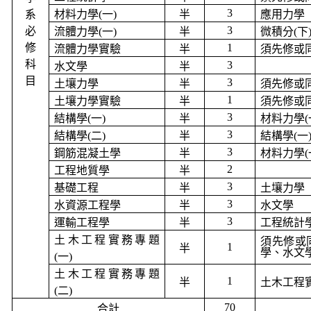
3
系
材料力學
(
一
)
半
應用力學
3
必
流體力學
(
一
)
半
微積分
(
下
修
1
流體力學實驗
半
須先修或
科
3
水文學
半
目
3
土壤力學
半
須先修或
1
土壤力學實驗
半
須先修或
3
結構學
(
一
)
半
材料力學
(
3
結構學
(
二
)
半
結構學
(
一
3
鋼筋混凝土學
半
材料力學
(
2
工程地質學
半
3
基礎工程
半
土壤力學
3
水資源工程學
半
水文學
3
運輸工程學
半
工程統計
土木工程實務專題
須先修或
1
半
學、水文
(
一
)
土木工程實務專題
1
半
土木工程
(
二
)
70
合計