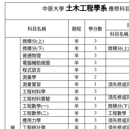
土木工程學系
中原大學
應修科
科目名稱
期程
學分數
科目名稱
3
微積分
(
上
)
半
3
微積分
(
下
)
半
微積分
(
上
3
普通物理
半
3
電腦輔助繪圖
半
3
程式語言
半
2
測量學
半
1
測量實習
半
須先修或
3
工程材料學
半
須先修或
1
工程材料實驗
半
3
工程數學
(
一
)
半
微積分
(
下
3
工程數學
(
二
)
半
工程數學
3
應用力學
半
須先修或
3
工程統計學
半
須先修或
學