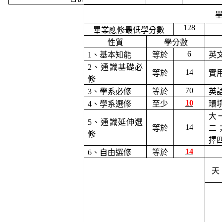
128
畢業應修最低學分數
性質
學分數
6
1
、基本知能
等於
英
2
、通識基礎必
14
等於
實
修
70
3
、學系必修
等於
英
10
4
、學系選修
至少
環
大
5
、通識延伸選
14
等於
二
修
擇
14
6
、自由選修
等於
天