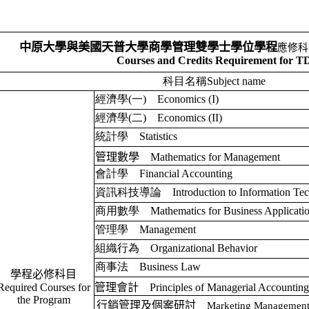
中原大學與美國天普大學商學管理雙學士學位學程
應修科
Courses and Credits Requirement for 
科目名稱
Subject name
經濟學
(
一
)
Economics
(
I
)
經濟學
(
二
)
Economics
(
II
)
統計學
Statistics
管理數學
Mathematics for Management
會計學
Financial Accounting
資訊科技導論
Introduction to Information Te
商用數學
Mathematics for Business Applicati
管理學
Management
組織行為
Organizational Behavior
商事法
Business Law
學程必修科目
Required Courses for
管理會計
Principles of Managerial Accountin
the Program
行銷管理及個案研討
Marketing Management