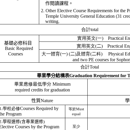
作閱讀課程。
2. Other Elective Course Requirements for the 
Temple University General Education (31 cred
writing.
合計
total
實用英文
(
一
)
Practical En
基礎必修科目
實用英文
(
二
)
Practical Eng
Basic
Required
Courses
大一體育
(
一
) (
二
)
及體育
(
二
科
)
Physical Edu
and two PE courses for Sopho
合計
T
otal
畢業學分結構表
Graduation Requirement for
畢業應修最低學分
Minimum
required credits for graduation
性質
Nature
學
Courses Required by
1
.
學程必修
等於
Must
the Program
equal
2.
學程選修
(
含專業選修
)
Elective Courses by the Program
至少