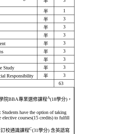
3
半
1
半
3
半
3
半
3
半
3
ent
半
3
ns
半
3
半
3
se Study
半
3
ial Responsibility
半
63
A
學院
BBA
專業選修課程
(18
學分
)
，
: Students have the option of taking
elective courses(15 credits) to fulfill
C
所訂校通識課程
(31
學分
)
含英語寫