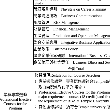
Study
職涯規劃導引
Navigate on Career Planning
商業溝通技巧
Business Communications
風險管理
Risk Management
財務管理
Financial Management
生產管理
Production and Operation Managem
整合商業應用
Integrative Business Applicatio
企業政策
Business Policy
國際企業個案研討
International Business Ca
企業倫理與社會責任
Business Ethics and Soc
合
計
Total
修習說明
Regulation for Course Selection
：
1.
專業選修課程：專業選修須符合
Temple
商
B
及自由選修
(15
學分
)
規定。
1. Professional Elective Courses for the Program
學程專業選修
major requirement courses (18 credits) and free 
Professional Elective
the requirement of BBA at Temple University.
Courses for the
2.
其他選修課程：須符合
Temple university
Program