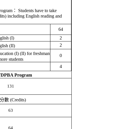
Program
：
Students have to take
its) including English reading and
64
glish (I)
2
2
lish (I
I
)
cation (I) (II) for freshman
0
more
students
4
 TDPBA Program
131
分數
(Credits)
63
64