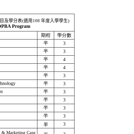
目及學分表
(
適用
108
年度入學學生
)
TDPBA Program
期程
學分數
半
3
半
3
半
4
半
4
半
3
chnology
半
3
on
半
3
半
3
半
3
半
3
3
g
半
 & Marketing Case