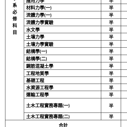
應用力學
半
系
材料力學
一
半
(
)
必
流體力學
一
半
(
)
修
流體力學實驗
半
科
水文學
半
目
土壤力學
半
土壤力學實驗
半
結構學
一
半
(
)
結構學
二
半
(
)
鋼筋混凝土學
半
工程地質學
半
基礎工程
半
水資源工程學
半
運輸工程學
半
土木工程實務專題
一
半
(
)
土木工程實務專題
二
半
(
)
合計