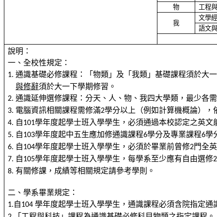
物
工程
文學
我
語文
說明：
一、全校性規定：
通識基礎必修課程：「
物類
」及「
我類
」基礎課程須於大
1.
與修辭
須於大一下學期修習。
通識延伸選修課程：分天、人、物、我四大學類，最少各
2.
電腦資訊相關課程需修滿
學分以上（例如計算機概論），
3.
2
自
學年度起學士班入學學生，必須通過本校認定之英文
4.
101
自
學年度起中五生
應加修通
識課程
學分及專業課程
學
5.
103
6
6
自
學年度起學士班入學學生，必須於畢業前曾修
門全
6.
104
2
自
學年度起學士班入學學生，每學系至少應有自由選修
7.
105
有關修課，成績等相關規定請參考學則。
8.
二、學系畢業規定：
自
學年度起學士班入學學生，通識課程
必須含院指定
通
1.
104
「工程與科技」課程為通識基礎
必修科目物類之
指定課程。