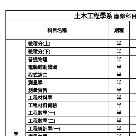
土木工程學系
應修科
科目名稱
期程
微積分
上
半
(
)
微積分
下
半
(
)
普通物理
半
電腦輔助繪圖
半
程式語言
半
測量學
半
測量實習
半
工程材料學
半
工程材料實驗
半
工程數學
一
半
(
)
工程數學
二
半
(
)
工程統計學
一
半
(
)
學