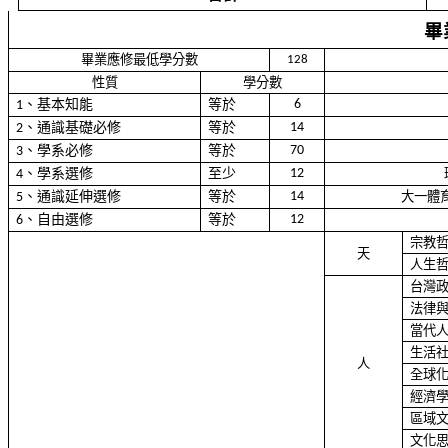
畢
畢業應修最低學分數
128
性質
學分數
、基本知能
等於
6
1
、通識基礎必修
等於
14
2
、學系必修
等於
70
3
、學系選修
至少
12
4
、通識延伸選修
等於
14
大
一
體
5
、自由選修
等於
12
6
宗教
天
人生
台灣
法律
當代
生活
人
全球
經濟
區域
文化